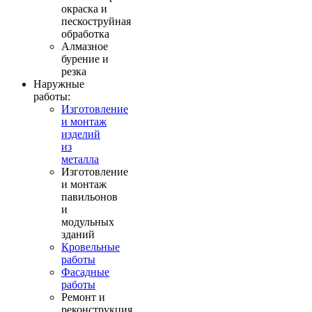
окраска и
пескоструйная
обработка
Алмазное
бурение и
резка
Наружные
работы:
Изготовление
и монтаж
изделий
из
металла
Изготовление
и монтаж
павильонов
и
модульных
зданий
Кровельные
работы
Фасадные
работы
Ремонт и
реконструкция